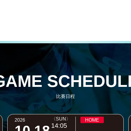
GAME SCHEDUL
比賽日程
〈SUN〉
2026
HOME
14:05
10.18