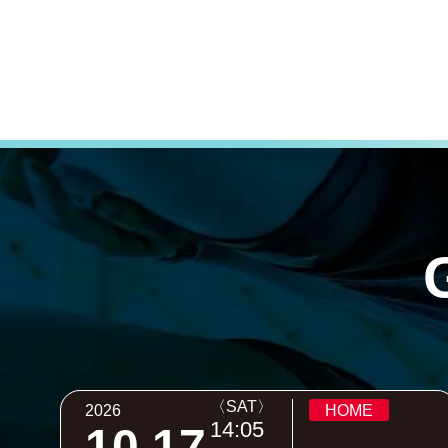
〈SAT〉
2026
HOME
14:05
10.17