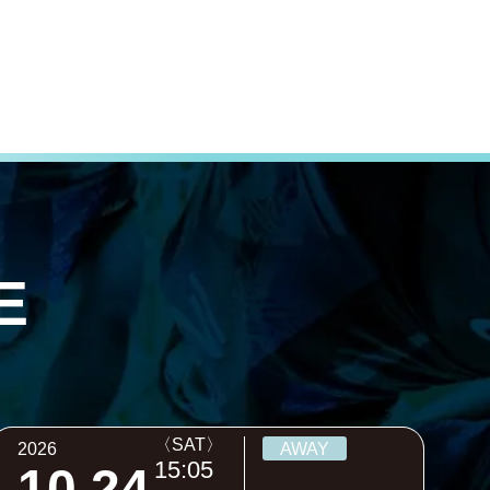
E
〈SAT〉
2026
AWAY
15:05
10.24