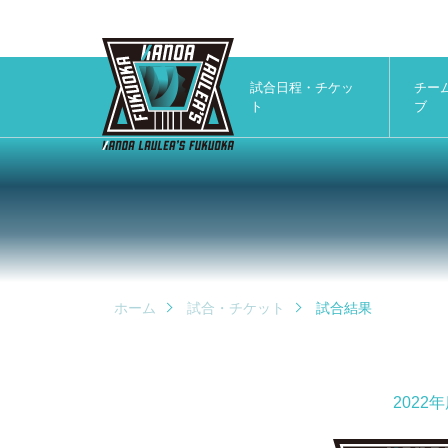
試合日程・チケッ
チー
ト
ブ
ホーム
試合・チケット
試合結果
202