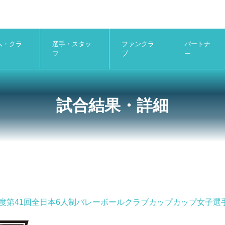
ム・クラ
選手・スタッ
ファンクラ
パートナ
フ
ブ
ー
試合結果・詳細
2年度第41回全日本6人制バレーボールクラブカップカップ女子選