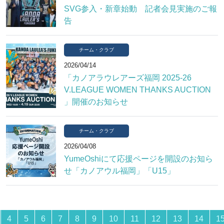
SVG参入・新章始動 記者会見実施のご報
告
チーム・クラブ
2026/04/14
「カノアラウレアーズ福岡 2025-26
V.LEAGUE WOMEN THANKS AUCTION
」開催のお知らせ
チーム・クラブ
2026/04/08
YumeOshiにて応援ページを開設のお知ら
せ「カノアウル福岡」「U15」
4
5
6
7
8
9
10
11
12
13
14
1