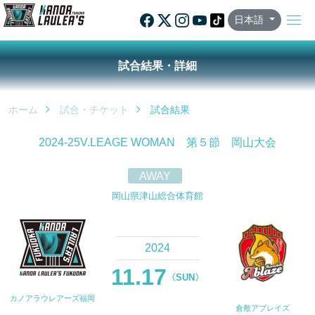
日本語
試合結果・詳細
ホーム
試合・チケット
試合結果
2024-25V.LEAGE WOMAN 第５節 岡山大会
AWAY
岡山県津山総合体育館
2024
11.17
〈SUN〉
カノアラウレアーズ福岡
倉敷アブレイズ