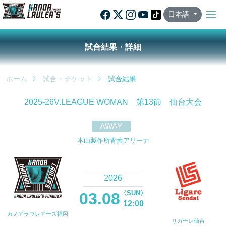
日本語
試合結果・詳細
ホーム
試合・チケット
試合結果
2025-26V.LEAGUE WOMAN 第13節 仙台大会
AWAY
本⼭製作所⻘葉アリーナ
2026
〈SUN〉
03.08
12:00
カノアラウレアーズ福岡
リガーレ仙台