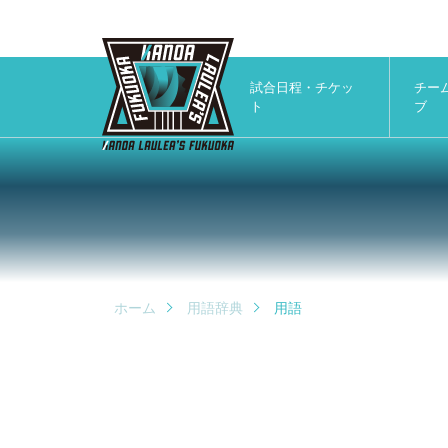
試合日程・チケッ
チー
ト
ブ
ホーム
用語辞典
用語