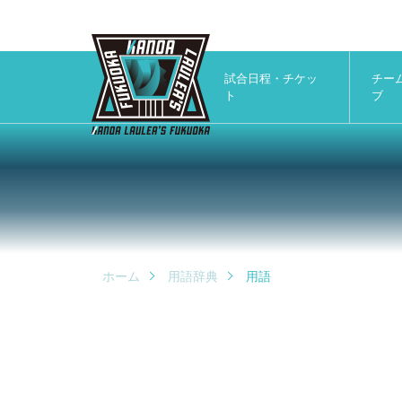
試合日程・チケッ
チー
ト
ブ
ホーム
用語辞典
用語