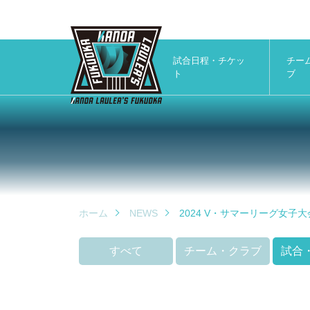
試合日程・チケッ
チー
ト
ブ
ホーム
NEWS
2024 V・サマーリーグ女子
すべて
チーム・クラブ
試合