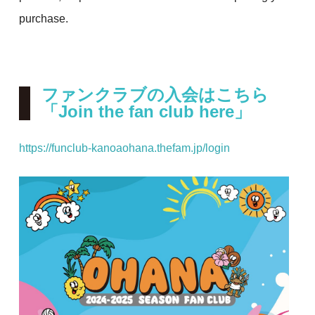
purchase.
ファンクラブの入会はこちら
「Join the fan club here」
https://funclub-kanoaohana.thefam.jp/login