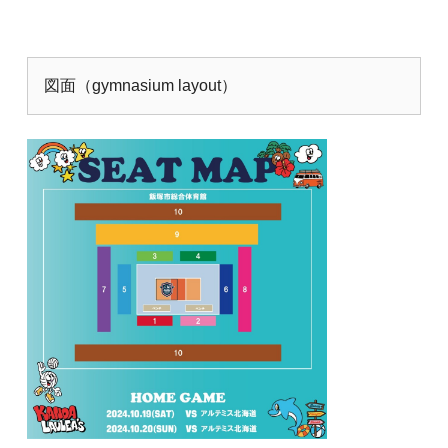
図面（gymnasium layout）