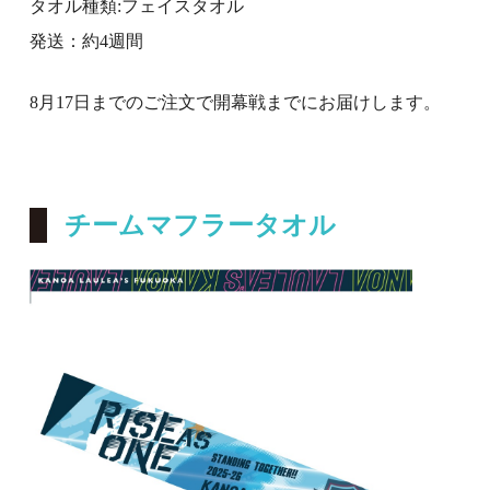
タオル種類:フェイスタオル
発送：約
4
週間
8
月
17
日までのご注文で開幕戦までにお届けします。
チームマフラータオル