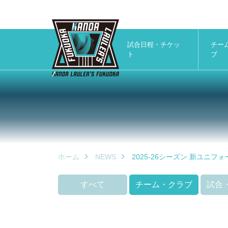
試合日程・チケッ
チー
ト
ブ
ホーム
NEWS
2025-26シーズン 新ユ
すべて
チーム・クラブ
試合