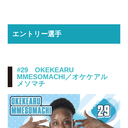
エントリー選手
#29 OKEKEARU
MMESOMACHI／オケケアル
メソマチ