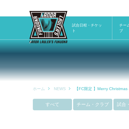
試合日程・チケッ
チー
ト
ブ
ホーム
NEWS
【FC限定 】Merry Chris
すべて
チーム・クラブ
試合