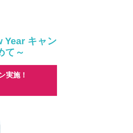
w Year キャン
めて～
ンペーン実施！