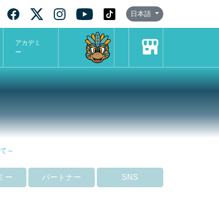
日本語
アカデミ
ー
めて～
ミー
パートナー
SNS