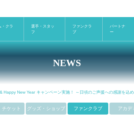
ム・クラ
選手・スタッ
ファンクラ
パートナ
フ
ブ
ー
NEWS
tmas & Happy New Year キャンペーン実施！ ～日頃のご声援への感謝を込
・チケット
グッズ・ショップ
ファンクラブ
アカデ