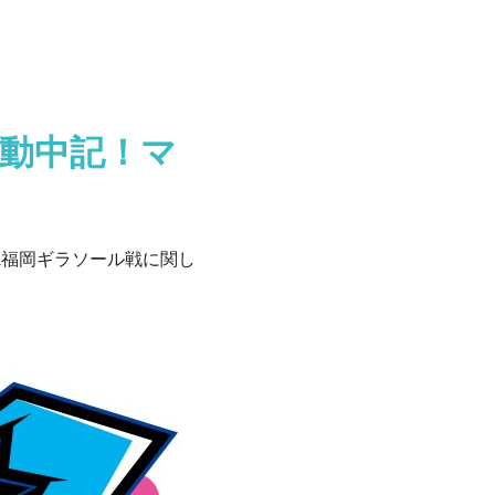
タ動中記！マ
NJA福岡ギラソール戦に関し