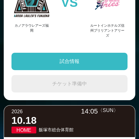
VS
カノアラウレアーズ福
ルートインホテルズ信
岡
州ブリリアントアリー
ズ
試合情報
チケット準備中
14:05
〈SUN〉
2026
10.18
飯塚市総合体育館
HOME