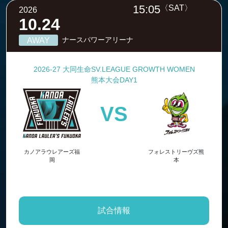
15:05
〈SAT〉
2026
10.24
ナースパワーアリーナ
AWAY
2026-27 大同生命SV.LEAGUE GROWTH WOMEN
熊本大会DAY1
VS
カノアラウレアーズ福
フォレストリーヴズ熊
岡
本
試合情報