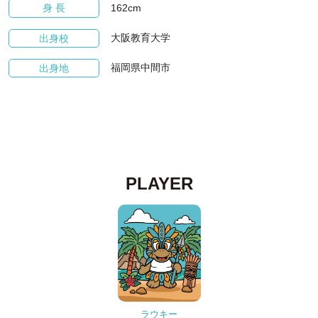
162cm
身 長
大阪教育大学
出身校
福岡県中間市
出身地
PLAYER
ラウキー